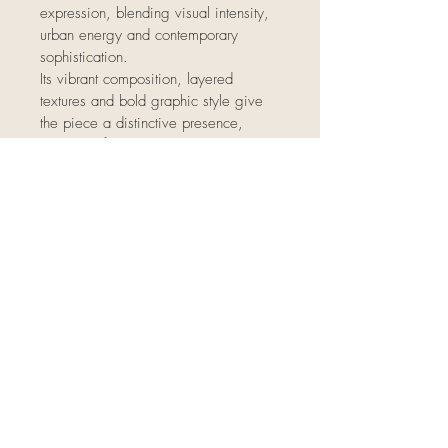
expression, blending visual intensity, 
urban energy and contemporary 
sophistication.
Its vibrant composition, layered 
textures and bold graphic style give 
the piece a distinctive presence, 
designed for interiors with character, 
contemporary spaces or art 
collections.
A unique, signed piece, crafted from 
fibreglass. 🥊✨
Artist: Alin
Dimensions: 
130 X 70cm socle 1x1m
Unique work: yes
Signature: hand-signed work
Year: 2025
Each artwork is carefully prepared by 
L'Atelier Unik gallery in Saint-Tropez.