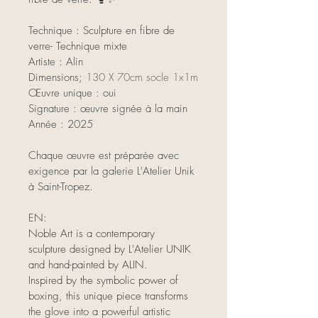
Technique : 
Sculpture en fibre de 
verre- Technique mixte
Artiste : Alin
Dimensions; 
130 X 70cm socle 1x1m
Œuvre unique : oui
Signature : œuvre signée à la main
Année : 2025
Chaque œuvre est préparée avec 
exigence par la galerie L'Atelier Unik 
à Saint-Tropez.
EN:
Noble Art is a contemporary 
sculpture designed by L'Atelier UNIK 
and hand-painted by ALIN.
Inspired by the symbolic power of 
boxing, this unique piece transforms 
the glove into a powerful artistic 