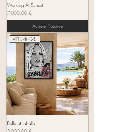
Walking At Sunset
Prix
7 000,00 €
Acheter l'œuvre
ART LIVING®
Belle et rebelle
Prix
5 000,00 €