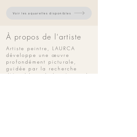
Voir les aquarelles disponibles
À propos de l'artiste
Artiste peintre, LAURCA
développe une œuvre
profondément picturale,
guidée par la recherche
d'équilibre, de lumière et de
sensibilité chromatique.
Son travail s'inscrit dans
une démarche intuitive, où
chaque tableau est conçu
comme une expérience
visuelle et émotionnelle,
ouverte à l'interprétation du
regardeur.