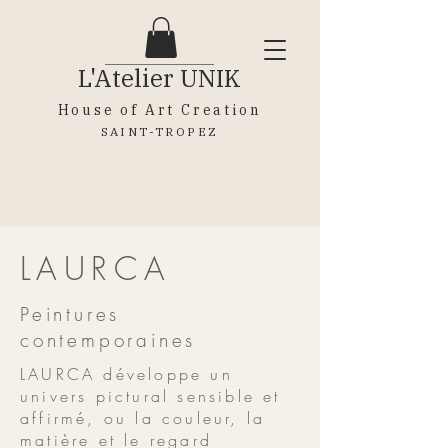
L'Atelier
UNIK
House of Art Creation
SAINT-TROPEZ
LAURCA
Peintures
contemporaines
LAURCA développe un
univers pictural sensible et
affirmé, ou la couleur, la
matière et le regard