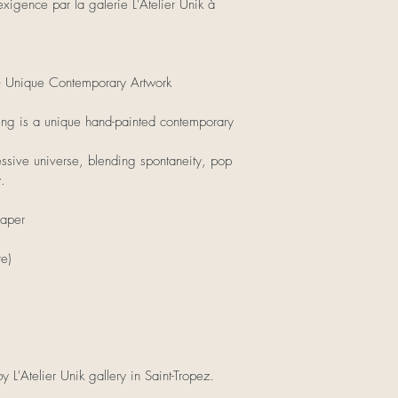
gence par la galerie L'Atelier Unik à 
 – Unique Contemporary Artwork
ting is a unique hand-painted contemporary 
ressive universe, blending spontaneity, pop 
y.
paper
e)
y L'Atelier Unik gallery in Saint-Tropez.