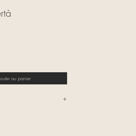
rtà
ix
outer au panier
alerie L'Atelier Unik à Saint-
ferte dans un rayon de 10 km.