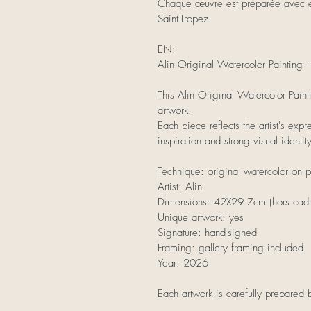
Chaque œuvre est préparée avec exi
Saint-Tropez.
EN:
Alin Original Watercolor Painting
This Alin Original Watercolor Pain
artwork.
Each piece reflects the artist's exp
inspiration and strong visual identit
Technique: original watercolor on 
Artist: Alin
Dimensions: 42X29.7cm (hors cadr
Unique artwork: yes
Signature: hand-signed
Framing: gallery framing included
Year: 2026
Each artwork is carefully prepared b