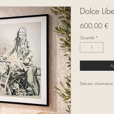
Dolce Libe
Pr
600,00 €
Quantité
*
Aj
Delivery information
FR :
Retrait gratuit à la g
Tropez.
Livraison locale of