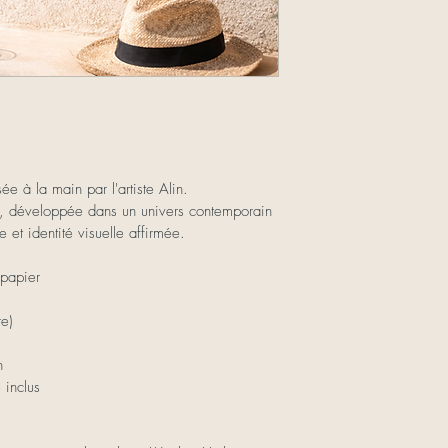
Livraison France et i
automatiquement lo
Chaque œuvre est e
emballage profession
EN :
Free pickup at L'Atel
Complimentary local
ée à la main par l'artiste Alin.
France and internati
, développée dans un univers contemporain 
checkout.
 et identité visuelle affirmée.
All artworks are pro
 papier
shipped with secure 
e)
n
 inclus