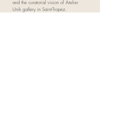
and the curatorial vision of Atelier 
Unik gallery in Saint-Tropez.
Technique: Acrylic
Artist: Alin
Dimensions: 116X89cm (without of 
frame)
Unique work: yes
Signature: hand-signed work
Framing: gallery frame included
Year: 2025
Each artwork is carefully prepared by 
L'Atelier Unik gallery in Saint-Tropez.
.
Delivery information
FR :
Retrait gratuit à la galerie L'Atelier 
Unik à Saint-Tropez.