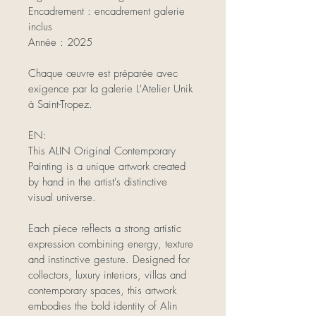
Encadrement : encadrement galerie 
inclus
Année : 2025
Chaque œuvre est préparée avec 
exigence par la galerie L'Atelier Unik 
à Saint-Tropez.
EN:
This ALIN Original Contemporary 
Painting is a unique artwork created 
by hand in the artist's distinctive 
visual universe.
Each piece reflects a strong artistic 
expression combining energy, texture 
and instinctive gesture. Designed for 
collectors, luxury interiors, villas and 
contemporary spaces, this artwork 
embodies the bold identity of Alin 