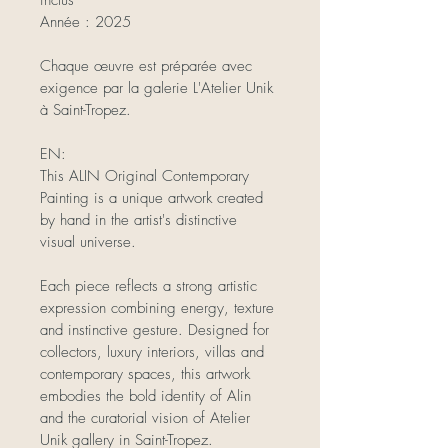
Année : 2025
Chaque œuvre est préparée avec 
exigence par la galerie L'Atelier Unik 
à Saint-Tropez.
EN:
This ALIN Original Contemporary 
Painting is a unique artwork created 
by hand in the artist's distinctive 
visual universe.
Each piece reflects a strong artistic 
expression combining energy, texture 
and instinctive gesture. Designed for 
collectors, luxury interiors, villas and 
contemporary spaces, this artwork 
embodies the bold identity of Alin 
and the curatorial vision of Atelier 
Unik gallery in Saint-Tropez.