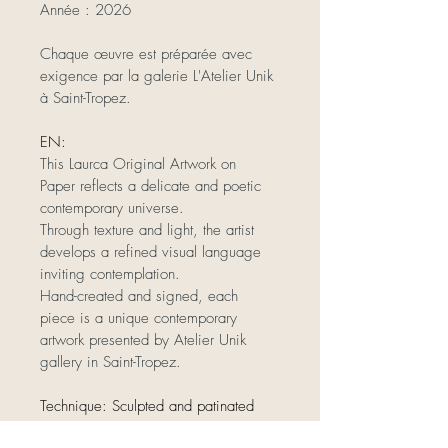
Année : 2026
Chaque œuvre est préparée avec 
exigence par la galerie L'Atelier Unik 
à Saint-Tropez.
EN:
This Laurca Original Artwork on 
Paper reflects a delicate and poetic 
contemporary universe.
Through texture and light, the artist 
develops a refined visual language 
inviting contemplation.
Hand-created and signed, each 
piece is a unique contemporary 
artwork presented by Atelier Unik 
gallery in Saint-Tropez.
Technique: Sculpted and patinated 
coating - Acrylic and Posca