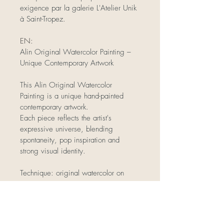
exigence par la galerie L'Atelier Unik 
à Saint-Tropez.
EN:
Alin Original Watercolor Painting – 
Unique Contemporary Artwork
This Alin Original Watercolor 
Painting is a unique hand-painted 
contemporary artwork.
Each piece reflects the artist's 
expressive universe, blending 
spontaneity, pop inspiration and 
strong visual identity.
Technique: original watercolor on 
paper
Artist: Alin
Dimensions: 42X29.7cm (hors cadre)
Unique artwork: yes